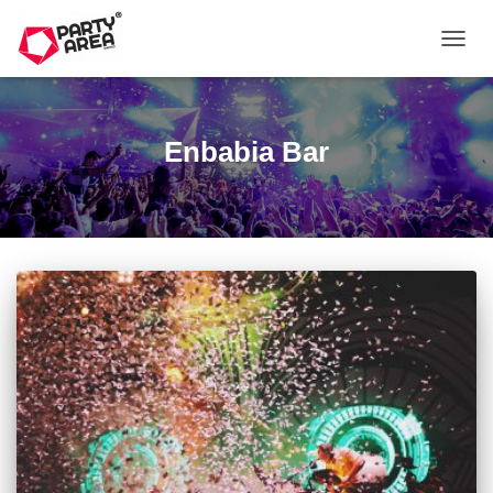
CAMB
MODO
DE
NAVE
Enbabia Bar