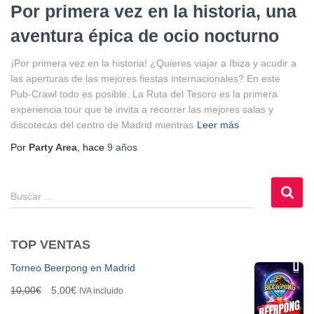
Por primera vez en la historia, una
aventura épica de ocio nocturno
¡Por primera vez en la historia! ¿Quieres viajar a Ibiza y acudir a
las aperturas de las mejores fiestas internacionales? En este
Pub-Crawl todo es posible. La Ruta del Tesoro es la primera
experiencia tour que te invita a recorrer las mejores salas y
discotecas del centro de Madrid mientras
Leer más
Por
Party Area
, hace
9 años
B
Buscar …
u
s
c
TOP VENTAS
a
r
Torneo Beerpong en Madrid
:
E
E
10,00
€
5,00
€
IVA incluido
l
l