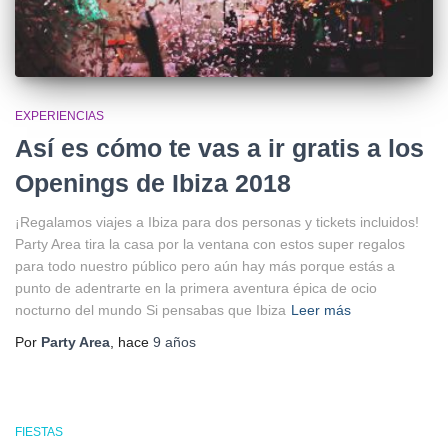
EXPERIENCIAS
Así es cómo te vas a ir gratis a los
Openings de Ibiza 2018
¡Regalamos viajes a Ibiza para dos personas y tickets incluidos!
Party Area tira la casa por la ventana con estos super regalos
para todo nuestro público pero aún hay más porque estás a
punto de adentrarte en la primera aventura épica de ocio
nocturno del mundo Si pensabas que Ibiza
Leer más
Por
Party Area
, hace
9 años
FIESTAS