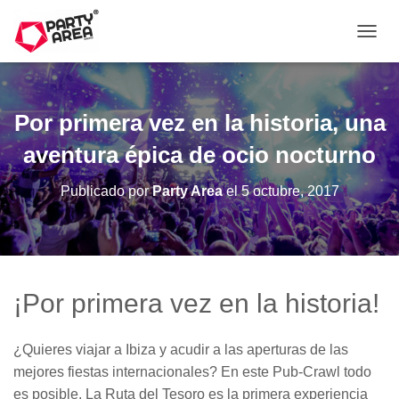
C
A
M
B
I
Por primera vez en la historia, una
A
R
aventura épica de ocio nocturno
M
O
Publicado por
Party Area
el
5 octubre, 2017
D
O
D
E
N
A
¡Por primera vez en la historia!
V
E
G
¿Quieres viajar a Ibiza y acudir a las aperturas de las
A
C
mejores fiestas internacionales? En este Pub-Crawl todo
I
es posible. La Ruta del Tesoro es la primera experiencia