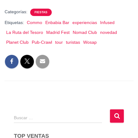
Categorías:
FIESTAS
Etiquetas:
Commo
Enbabia Bar
experiencias
Infused
La Ruta del Tesoro
Madrid Fest
Nomad Club
novedad
Planet Club
Pub-Crawl
tour
turistas
Wosap
B
Buscar …
u
s
TOP VENTAS
c