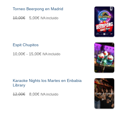
a
Torneo Beerpong en Madrid
r
:
E
E
10,00
€
5,00
€
IVA incluido
l
l
p
p
Espit Chupitos
r
r
R
10,00
€
-
15,00
€
IVA incluido
e
e
a
c
c
n
i
i
Karaoke Nights los Martes en Enbabia
g
o
o
Library
o
o
a
E
E
12,00
€
8,00
€
IVA incluido
d
r
c
l
l
e
i
t
p
p
p
g
u
r
r