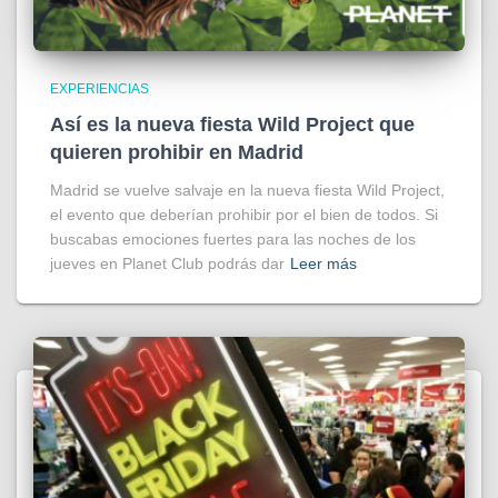
€
EXPERIENCIAS
Así es la nueva fiesta Wild Project que
quieren prohibir en Madrid
Madrid se vuelve salvaje en la nueva fiesta Wild Project,
el evento que deberían prohibir por el bien de todos. Si
buscabas emociones fuertes para las noches de los
jueves en Planet Club podrás dar
Leer más