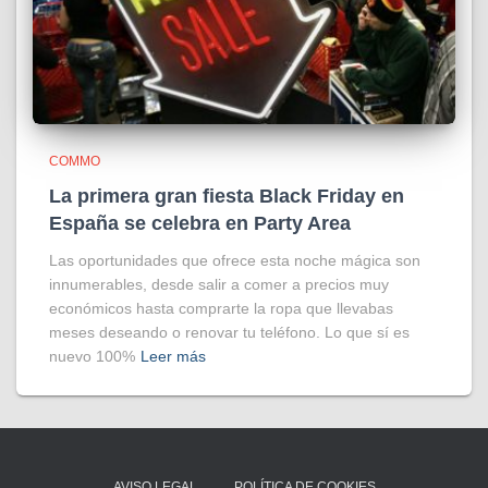
COMMO
La primera gran fiesta Black Friday en
España se celebra en Party Area
Las oportunidades que ofrece esta noche mágica son
innumerables, desde salir a comer a precios muy
económicos hasta comprarte la ropa que llevabas
meses deseando o renovar tu teléfono. Lo que sí es
nuevo 100%
Leer más
AVISO LEGAL
POLÍTICA DE COOKIES