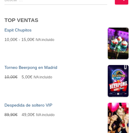
u
s
c
TOP VENTAS
a
r
Espit Chupitos
:
R
10,00
€
-
15,00
€
IVA incluido
a
n
Torneo Beerpong en Madrid
g
E
E
10,00
€
5,00
€
IVA incluido
o
l
l
d
p
p
e
Despedida de soltero VIP
r
r
p
E
E
89,90
€
49,00
€
IVA incluido
e
e
r
l
l
c
c
e