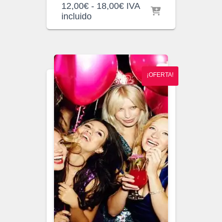
Rango
12,00
€
-
18,00
€
IVA
de
incluido
precios:
desde
12,00€
hasta
18,00€
¡OFERTA!