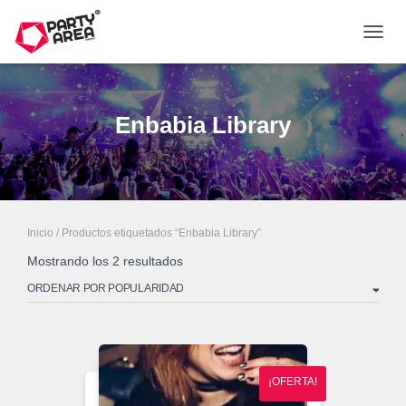
CAMB
Enbabia Library
Inicio
/ Productos etiquetados “Enbabia Library”
Ordenado
Mostrando los 2 resultados
por
popularidad
¡OFERTA!